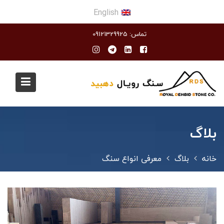
English
Ski
تماس: 09121329925
t
conten
بلاگ
خانه
بلاگ
معرفی انواع سنگ